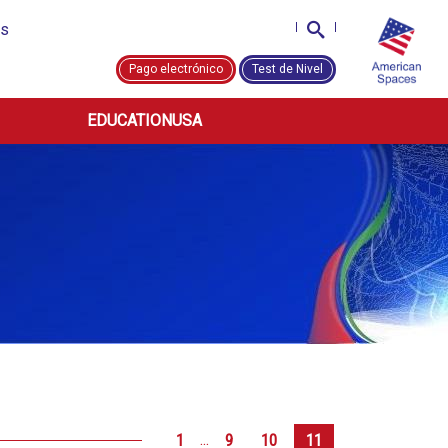
us
Pago electrónico
Test de Nivel
EDUCATIONUSA
...
1
9
10
11