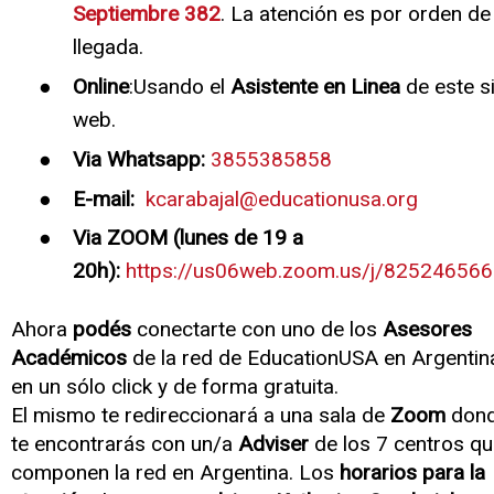
Septiembre 382
. La atención es por orden de
llegada.
Online
:Usando el
Asistente en Linea
de este si
web.
Via Whatsapp:
3855385858
E-mail:
kcarabajal@educationusa.org
Via ZOOM (lunes de 19 a
20h):
https://us06web.zoom.us/j/82524656
Ahora
podés
conectarte con uno de los
Asesores
Académicos
de la red de EducationUSA en Argentin
en un sólo click y de forma gratuita.
El mismo te redireccionará a una sala de
Zoom
don
te encontrarás con un/a
Adviser
de los 7 centros q
componen la red en Argentina. Los
horarios para la